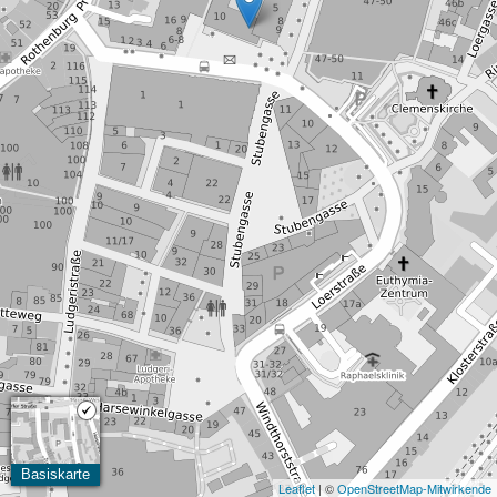
Basiskarte
Leaflet
| ©
OpenStreetMap-Mitwirkende