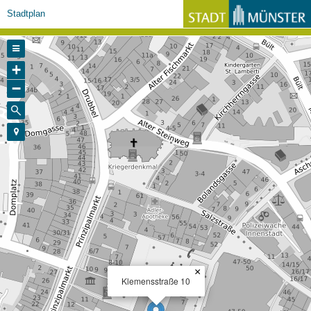
Stadtplan
+
−
×
Klemensstraße 10