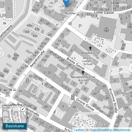
Basiskarte
Leaflet
| ©
OpenStreetMap-Mitwirkende