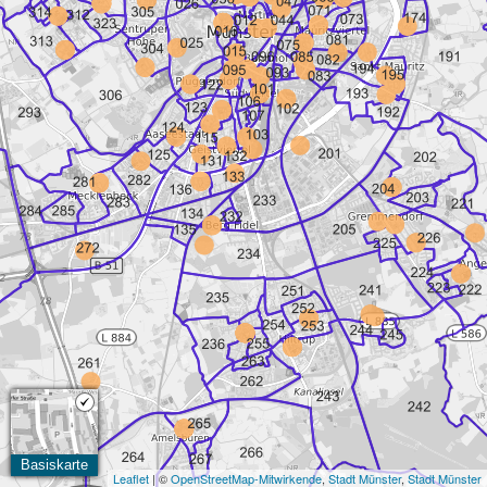
Basiskarte
Leaflet
| ©
OpenStreetMap-Mitwirkende
,
Stadt Münster
,
Stadt Münster