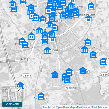
Basiskarte
Leaflet
| ©
OpenStreetMap-Mitwirkende
,
Stadt Münster