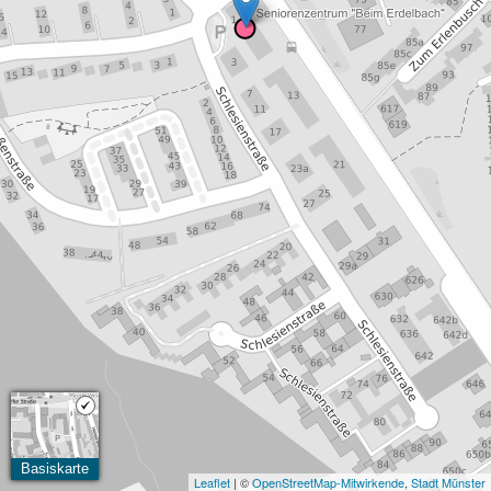
Basiskarte
Leaflet
| ©
OpenStreetMap-Mitwirkende
,
Stadt Münster