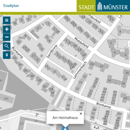
Stadtplan
+
−
×
Am Heimathaus