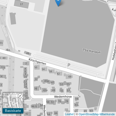
Basiskarte
Leaflet
| ©
OpenStreetMap-Mitwirkende