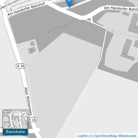
Basiskarte
Leaflet
| ©
OpenStreetMap-Mitwirkende