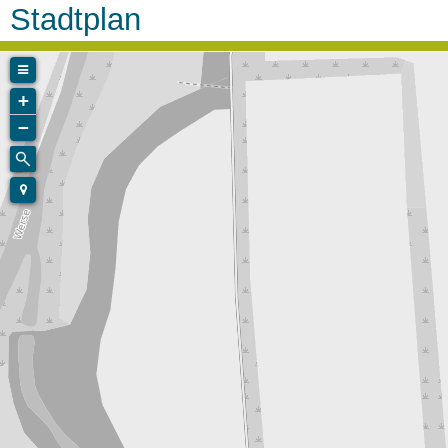
Stadtplan
+
−