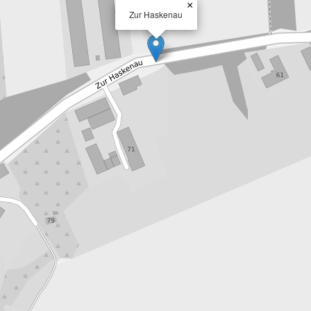
×
Zur Haskenau