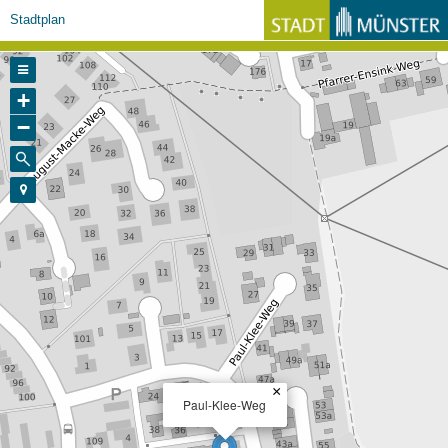
Stadtplan
+
−
×
Paul-Klee-Weg