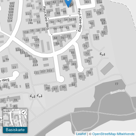
Basiskarte
Leaflet
| ©
OpenStreetMap-Mitwirkende