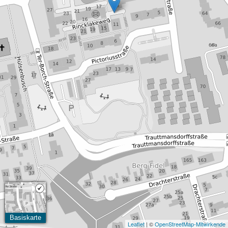
Basiskarte
Leaflet
| ©
OpenStreetMap-Mitwirkende