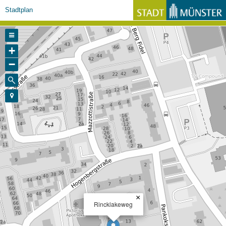
Stadtplan
+
−
×
Rincklakeweg