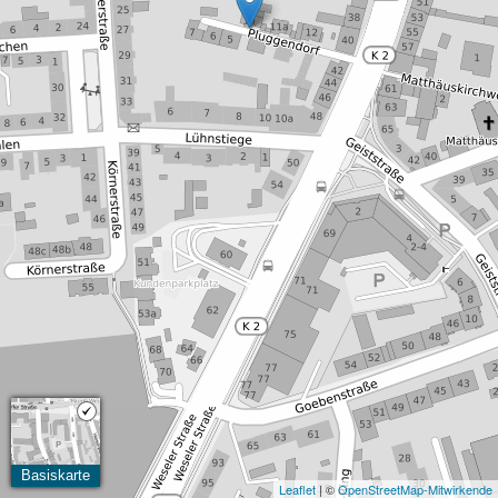
Basiskarte
Leaflet
| ©
OpenStreetMap-Mitwirkende