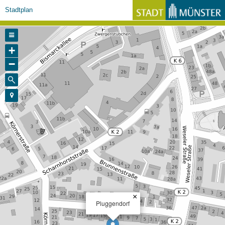
Stadtplan
+
−
×
Pluggendorf