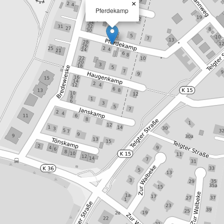
×
Pferdekamp