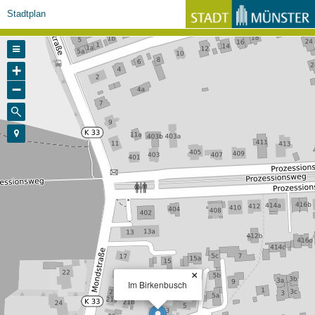
Stadtplan
+
−
×
Im Birkenbusch