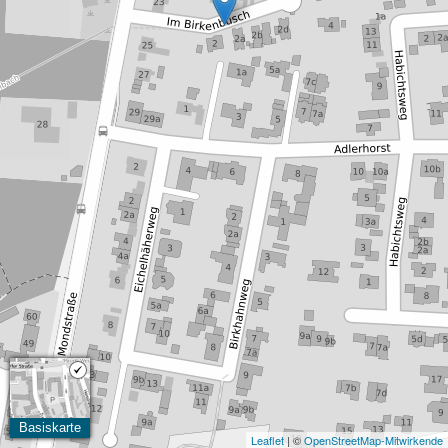
Basiskarte
Leaflet
| ©
OpenStreetMap-Mitwirkende