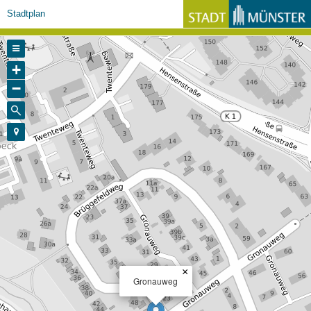
Stadtplan
+
−
×
Gronauweg