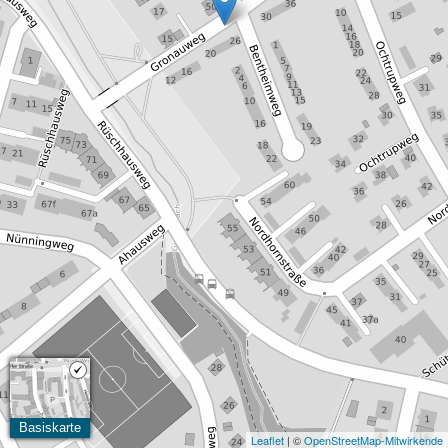
Basiskarte
Leaflet
| ©
OpenStreetMap-Mitwirkende