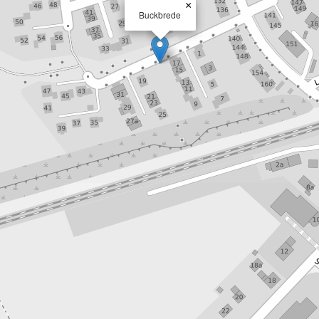
×
Buckbrede