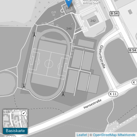
Basiskarte
Leaflet
| ©
OpenStreetMap-Mitwirkende