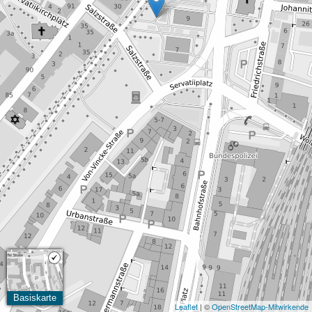
Basiskarte
Leaflet
| ©
OpenStreetMap-Mitwirkende