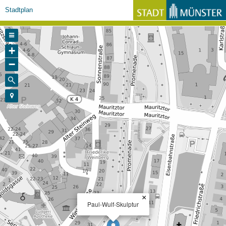
Stadtplan
+
−
×
Paul-Wulf-Skulptur