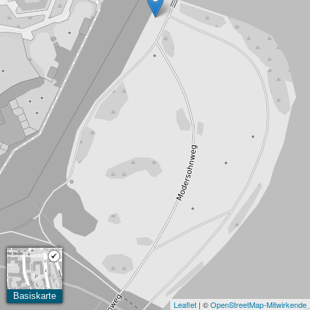
Basiskarte
Leaflet
| ©
OpenStreetMap-Mitwirkende