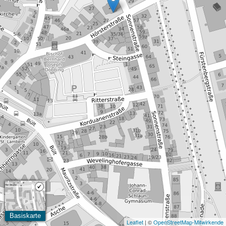
Basiskarte
Leaflet
| ©
OpenStreetMap-Mitwirkende