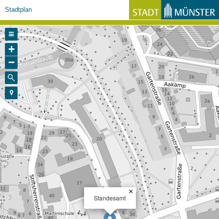
Stadtplan
+
−
×
Standesamt