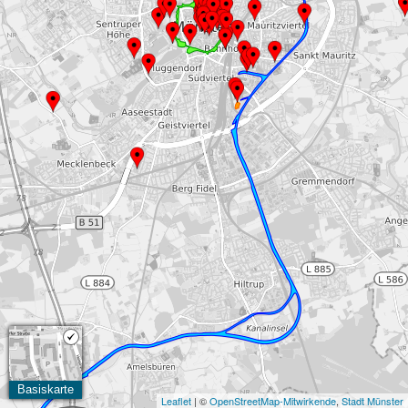
Basiskarte
Leaflet
| ©
OpenStreetMap-Mitwirkende
,
Stadt Münster